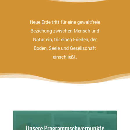
Neue Erde tritt für eine gewaltfreie
Beziehung zwischen Mensch und
Natur ein, für einen Frieden, der
Boden, Seele und Gesellschaft
einschließt.
Unsere Programmschwerpunkte